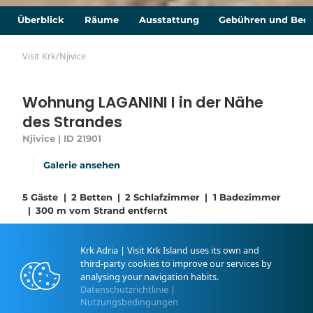
Überblick
Räume
Ausstattung
Gebühren und Bed
Visit Krk
/
Njivice
Wohnung LAGANINI I in der Nähe
des Strandes
Njivice | ID 21901
Galerie ansehen
5 Gäste
|
2 Betten
|
2 Schlafzimmer
|
1 Badezimmer
|
300 m vom Strand entfernt
Luxus- und moderne Wohnung für 5 Personen. Die
Wohnung verfügt über zwei Schlafzimmer, ein
Krk Adria | Visit Krk Island uses its own and
Badezimmer und eine Gästetoilette, Wohnzimmer
third-party cookies to improve our services by
und Küche. Den Gästen stehen ein gemeinsamer Pool,
analysing your navigation habits.
ein Garten mit Grill, ein Sitzbereich und zwei Terrassen
Datenschutzrichtlinie
|
Nutzungsbedingungen
mit Meeresblick zur Verfügung. Das Haus liegt in der