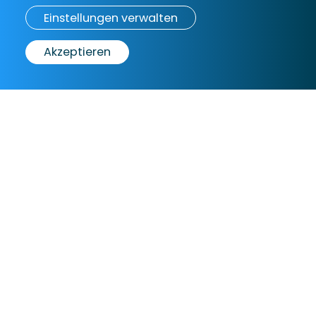
Nähe von Stränden und Restaurants, was es ideal für
Einstellungen verwalten
einen Urlaub mit Familie oder Freunden macht. WLAN
und Klimaanlage sind im Preis enthalten.
Akzeptieren
Jetzt buchen!
from
€159
Nacht
Livingroom: 1
Bedroom: 1
1 x Sofa/Einzelbett
1 x Doppelbett
Bedroom: 2
1 x Doppelbett
Allgemeines
• Rauchen verboten
• Romantisch
• Rauchen ist draußen erlaubt
Geeignet für