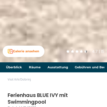
4.7 | 15
Galerie ansehen
Überblick
Räume
Ausstattung
Gebühren und Bed
Visit Krk
/
Dobrinj
Ferienhaus BLUE IVY mit
Swimmingpool