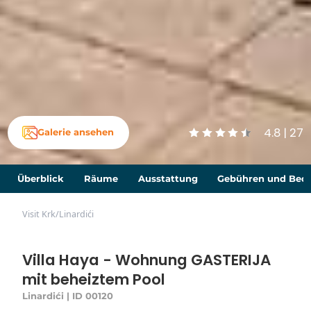
4.8 | 27
Galerie ansehen
Überblick
Räume
Ausstattung
Gebühren und Bed
Visit Krk
/
Linardići
Villa Haya - Wohnung GASTERIJA
mit beheiztem Pool
Linardići | ID 00120