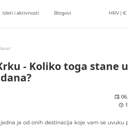
Izleti i aktivnosti
Blogovi
HRV
|
€
 dana?
rku - Koliko toga stane u 
dana?
06
1
, jedna je od onih destinacija koje vam se uvuku