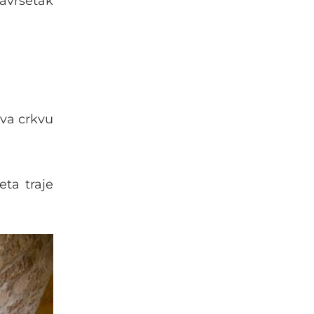
završetak
va crkvu
eta traje