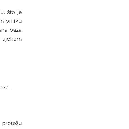
u, što je
m priliku
rsna baza
e tijekom
oka.
 protežu