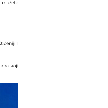
e možete
tićenijih
tana koji