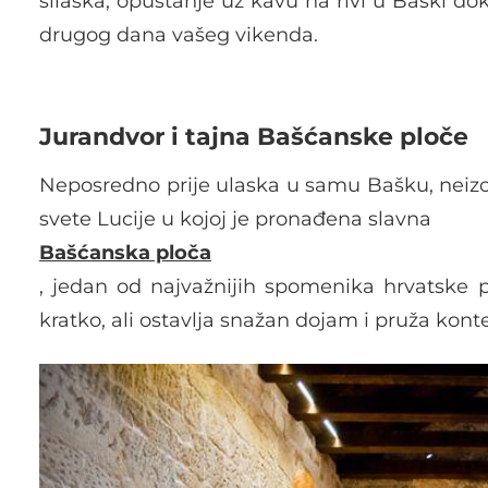
silaska, opuštanje uz kavu na rivi u Baški do
drugog dana vašeg vikenda.
Jurandvor i tajna Bašćanske ploče
Neposredno prije ulaska u samu Bašku, neizo
svete Lucije u kojoj je pronađena slavna
Bašćanska ploča
, jedan od najvažnijih spomenika hrvatske pi
kratko, ali ostavlja snažan dojam i pruža kontek