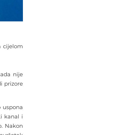
a cijelom
kada nije
 prizore
o uspona
i kanal i
lo. Nakon