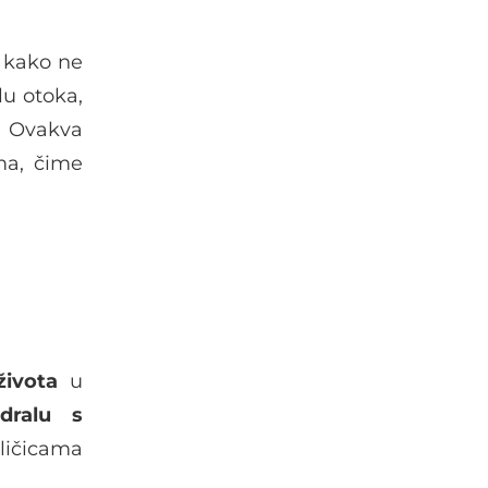
 kako ne
lu otoka,
. Ovakva
ma, čime
života
u
dralu s
ličicama