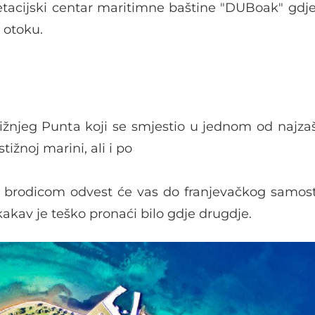
etacijski centar maritimne baštine "DUBoak" gdj
 otoku.
žnjeg Punta koji se smjestio u jednom od najzaš
ižnoj marini, ali i po
nja brodicom odvest će vas do franjevačkog samos
akav je teško pronaći bilo gdje drugdje.