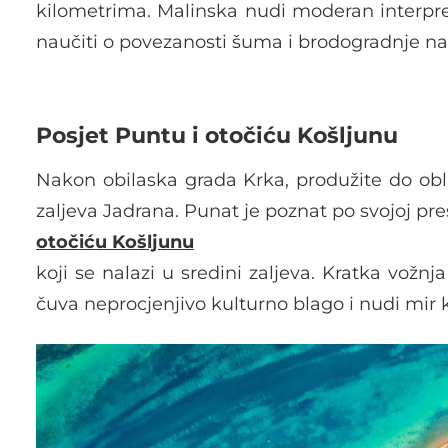
kilometrima. Malinska nudi moderan interpr
naučiti o povezanosti šuma i brodogradnje na
Posjet Puntu i otočiću Košljunu
Nakon obilaska grada Krka, produžite do obli
zaljeva Jadrana. Punat je poznat po svojoj prest
otočiću Košljunu
koji se nalazi u sredini zaljeva. Kratka vož
čuva neprocjenjivo kulturno blago i nudi mir k