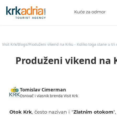
Kuće za odmor
Visit Krk
/
Blogs
/
Produženi vikend na Krku - Koliko toga stane u tri
Produženi vikend na K
Tomislav Cimerman
Osnivač i vlasnik brenda Visit Krk
Otok Krk
, često nazivan i "
Zlatnim otokom
"