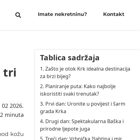
Imate nekretninu?
Kontakt
Tablica sadržaja
tri
1. Zašto je otok Krk idealna destinacija
za brzi bijeg?
2. Planiranje puta: Kako najbolje
iskoristiti svaki trenutak?
3. Prvi dan: Uronite u povijest i šarm
. 02 2026.
grada Krka
2 minuta
4. Drugi dan: Spektakularna Baška i
prirodne ljepote juga
 pod kožu
5. Treći dan: Vrbnička žlahtina i mir