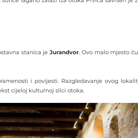
k sunce lagano zalazi iza otoka Prvića savršen je 
stavna stanica je
Jurandvor
. Ovo malo mjesto ču
smenosti i povijesti. Razgledavanje ovog lokalit
st cijeloj kulturnoj slici otoka.