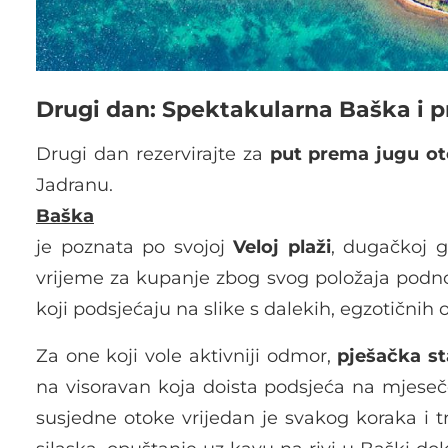
Drugi dan: Spektakularna Baška i p
Drugi dan rezervirajte za
put prema jugu o
Jadranu.
Baška
je poznata po svojoj
Veloj plaži
, dugačkoj g
vrijeme za kupanje zbog svog položaja podno
koji podsjećaju na slike s dalekih, egzotičnih o
Za one koji vole aktivniji odmor,
pješačka s
na visoravan koja doista podsjeća na mjeseče
susjedne otoke vrijedan je svakog koraka i tr