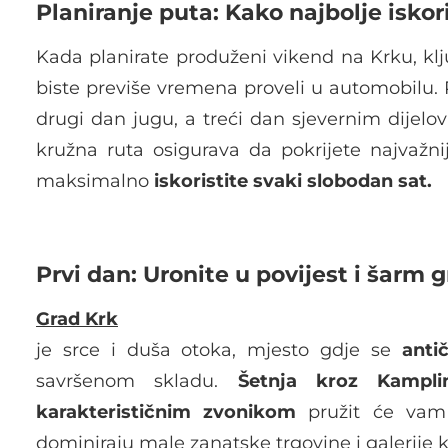
Planiranje puta: Kako najbolje iskor
Kada planirate produženi vikend na Krku, klj
biste previše vremena proveli u automobilu. P
drugi dan jugu, a treći dan sjevernim dijelo
kružna ruta osigurava da pokrijete najvažn
maksimalno
iskoristite svaki slobodan sat.
Prvi dan: Uronite u povijest i šarm 
Grad Krk
je srce i duša otoka, mjesto gdje se
anti
savršenom skladu.
Šetnja kroz Kampli
karakterističnim zvonikom
pružit će vam 
dominiraju male zanatske trgovine i galerije k