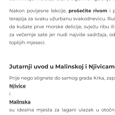
Nakon povijesne lekcije,
prošećite rivom
i p
terapija za svaku užurbanu svakodnevicu. Ruč
da kušate prve morske delicije, svježu ribu i
za večernje sate jer nudi najviše sadržaja, 
toplijih mjeseci.
Jutarnji uvod u Malinskoj i Njivica
Prije nego stignete do samog grada Krka, zap
Njivice
i
Malinska
su idealna mjesta za lagani ulazak u otoč