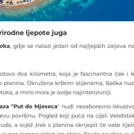
rirodne ljepote juga
toka
, gdje se nalazi jedan od najljepših zaljeva n
otovo dva kilometra, koja je fascinantna čak i 
 planina. Okružena krškim stijenama, Baška nudi
toka, a miris mora je ovdje najintenzivniji.
taza "Put do Mjeseca
" nudi nezaboravno iskustv
vu površinu. Pogled koji puca na cijeli Velebitsk
uda, a svjež zrak s planina okrijepit će vaše tije