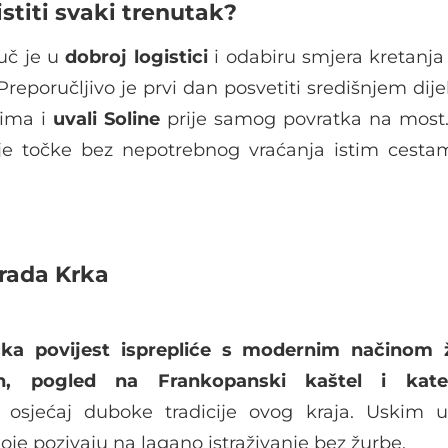
istiti svaki trenutak?
uč je u
dobroj logistici
i odabiru smjera kretanja
reporučljivo je prvi dan posvetiti središnjem dije
vima i
uvali
Soline
prije samog povratka na most
ije točke bez nepotrebnog vraćanja istim cesta
grada Krka
čka povijest isprepliće s modernim načinom 
n, pogled na Frankopanski kaštel i kate
osjećaj duboke tradicije ovog kraja. Uskim u
oje pozivaju na lagano istraživanje bez žurbe.