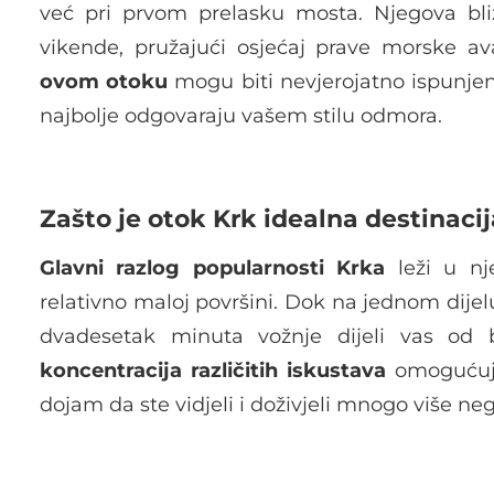
već pri prvom prelasku mosta. Njegova bl
vikende, pružajući osjećaj prave morske av
ovom
otoku
mogu biti nevjerojatno ispunjen
najbolje odgovaraju vašem stilu odmora.
Zašto je otok Krk idealna destinacij
Glavni razlog popularnosti Krka
leži u nj
relativno maloj površini. Dok na jednom dij
dvadesetak minuta vožnje dijeli vas od b
koncentracija različitih iskustava
omogućuje
dojam da ste vidjeli i doživjeli mnogo više ne