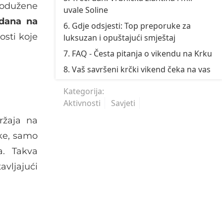
rodužene
uvale Soline
 dana na
6. Gdje odsjesti: Top preporuke za
osti koje
luksuzan i opuštajući smještaj
7. FAQ - Česta pitanja o vikendu na Krku
8. Vaš savršeni krčki vikend čeka na vas
Kategorija:
Aktivnosti
Savjeti
ržaja na
ške, samo
a. Takva
vljajući