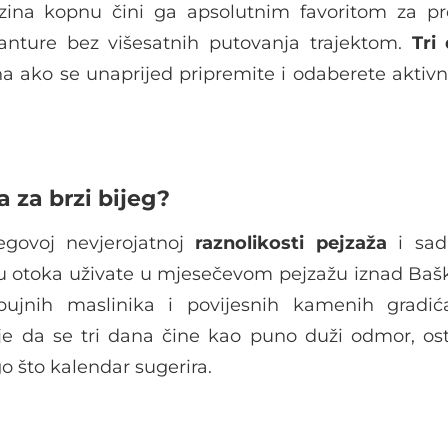
izina kopnu čini ga apsolutnim favoritom za p
anture bez višesatnih putovanja trajektom.
Tri
a ako se unaprijed pripremite i odaberete aktivn
a za brzi bijeg?
egovoj nevjerojatnoj
raznolikosti
pejzaža
i sad
elu otoka uživate u mjesečevom pejzažu iznad Ba
ujnih maslinika i povijesnih kamenih gradić
 da se tri dana čine kao puno duži odmor, osta
go što kalendar sugerira.