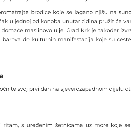
romatrajte brodice koje se lagano njišu na sunc
ak u jednoj od konoba unutar zidina pružit će va
li domaće maslinovo ulje. Grad Krk je također izv
od barova do kulturnih manifestacija koje su čest
ma
očnite svoj prvi dan na sjeverozapadnom dijelu ot
ni ritam, s uređenim šetnicama uz more koje se