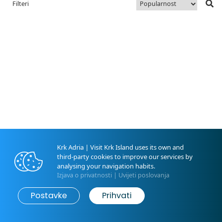
Filteri
Krk Adria | Visit Krk Island uses its own and
third-party cookies to improve our services by
analysing your navigation habits.
Izjava o privatnosti
|
Uvijeti poslovanja
Map
Pretraži
Postavke
Prihvati