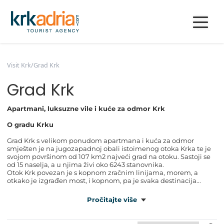
Visit Krk
/
Grad Krk
Grad Krk
Apartmani, luksuzne vile i kuće za odmor Krk
O gradu Krku
Grad Krk s velikom ponudom apartmana i kuća za odmor
smješten je na jugozapadnoj obali istoimenog otoka Krka te je
svojom površinom od 107 km2 najveći grad na otoku. Sastoji se
od 15 naselja, a u njima živi oko 6243 stanovnika.
Otok Krk povezan je s kopnom zračnim linijama, morem, a
otkako je izgrađen most, i kopnom, pa je svaka destinacija...
Pročitajte više