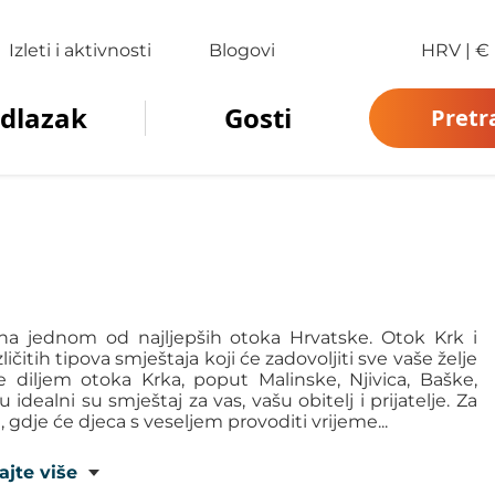
Izleti i aktivnosti
Blogovi
HRV
|
€
dlazak
Gosti
Pretr
 na jednom od najljepših otoka Hrvatske. Otok Krk i
itih tipova smještaja koji će zadovoljiti sve vaše želje
ije diljem otoka Krka, poput Malinske, Njivica, Baške,
idealni su smještaj za vas, vašu obitelj i prijatelje. Za
 gdje će djeca s veseljem provoditi vrijeme...
ajte više