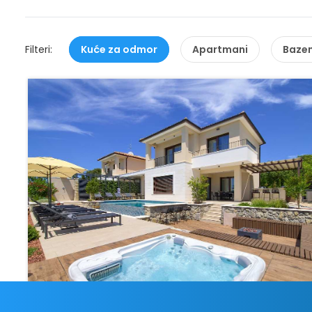
Filteri:
Kuće za odmor
Apartmani
Baze