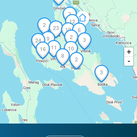
3
12
2
23
10
6
2
9
3
24
11
10
16
+
8
2
-
3