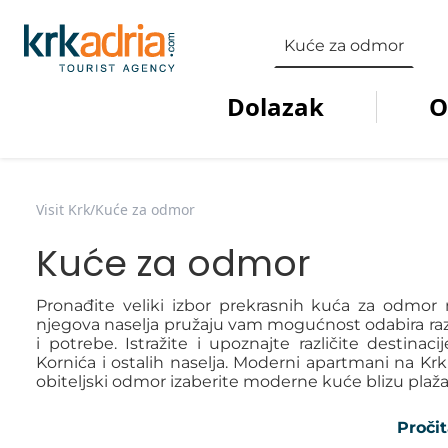
Kuće za odmor
Dolazak
O
Visit Krk
/
Kuće za odmor
Kuće za odmor
Pronađite veliki izbor prekrasnih kuća za odmor
njegova naselja pružaju vam mogućnost odabira različ
i potrebe. Istražite i upoznajte različite destinac
Kornića i ostalih naselja. Moderni apartmani na Krku 
obiteljski odmor izaberite moderne kuće blizu plaža,
Pročit