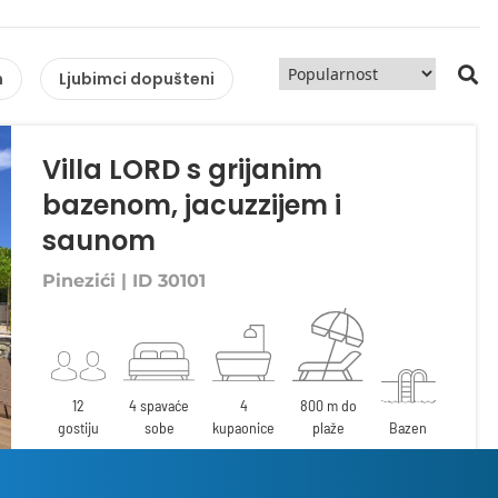
n
Ljubimci dopušteni
Villa LORD s grijanim
bazenom, jacuzzijem i
saunom
Pinezići | ID 30101
12
4 spavaće
4
800 m do
gostiju
sobe
kupaonice
plaže
Bazen
First minute
300.00 €