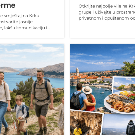
orme
Otkrijte najbolje vile na K
grupe i uživajte u prostra
te smještaj na Krku
privatnom i opuštenom o
ostvarite jasnije
Idealno za obitelji i prijatel
e, lakšu komunikaciju i
traže udobno...
štedu.