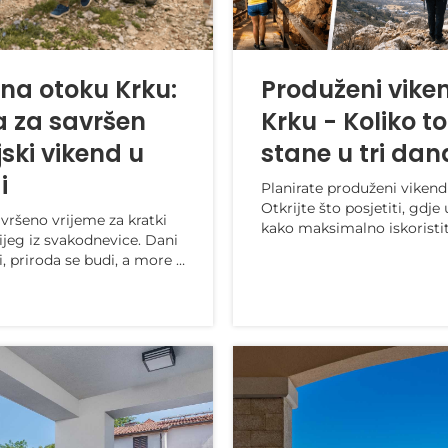
 na otoku Krku:
Produženi vike
a za savršen
Krku - Koliko t
jski vikend u
stane u tri dan
i
Planirate produženi viken
Otkrijte što posjetiti, gdje 
avršeno vrijeme za kratki
kako maksimalno iskoristit
bijeg iz svakodnevice. Dani
odmora na Zlatnom otoku
, priroda se budi, a more i
žava onaj mir koji često