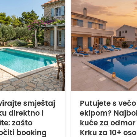
irajte smještaj
Putujete s već
u direktno i
ekipom? Najbol
te: zašto
kuće za odmor
očiti booking
Krku za 10+ os