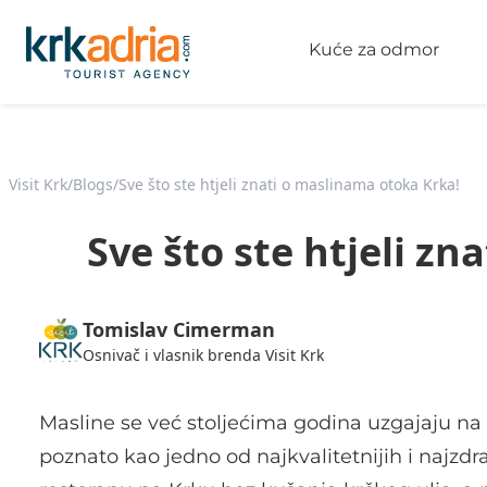
Kuće za odmor
Visit Krk
/
Blogs
/
Sve što ste htjeli znati o maslinama otoka Krka!
Sve što ste htjeli z
Tomislav Cimerman
Osnivač i vlasnik brenda Visit Krk
Masline se već stoljećima godina uzgajaju na
poznato kao jedno od najkvalitetnijih i najzdr