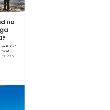
nd na
oga
a?
d na Krku?
uživati i
i tri dana
.