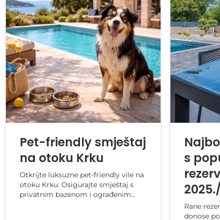
Pet-friendly smještaj
Najbol
na otoku Krku
s pop
rezerv
Otkrijte luksuzne pet-friendly vile na
otoku Krku. Osigurajte smještaj s
2025.
privatnim bazenom i ograđenim
dvorištem za bezbrižno ljetovanje s
Rane rezer
vašim ljubi...
donose pop