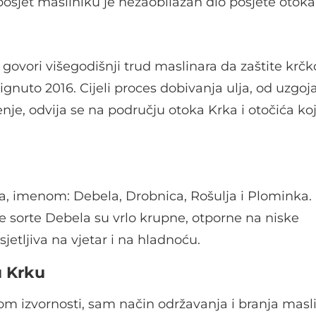
posjet masliniku je nezaobilazan dio posjete otoka
govori višegodišnji trud maslinara da zaštite krčk
ignuto 2016. Cijeli proces dobivanja ulja, od uzgoj
enje, odvija se na području otoka Krka i otočića k
a, imenom: Debela, Drobnica, Rošulja i Plominka. 
ne sorte Debela su vrlo krupne, otporne na niske
jetljiva na vjetar i na hladnoću.
u Krku
om izvornosti, sam način održavanja i branja masl