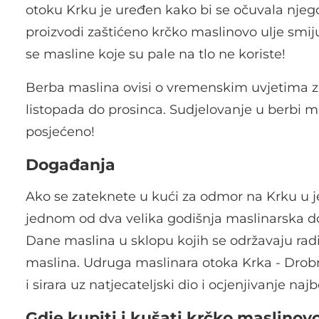
otoku Krku je uređen kako bi se očuvala njego
proizvodi zaštićeno krčko maslinovo ulje smij
se masline koje su pale na tlo ne koriste!
Berba maslina ovisi o vremenskim uvjetima za s
listopada do prosinca. Sudjelovanje u berbi m
posjećeno!
Događanja
Ako se zateknete u kući za odmor na Krku u j
jednom od dva velika godišnja maslinarska do
Dane maslina u sklopu kojih se održavaju rad
maslina. Udruga maslinara otoka Krka - Drobni
i sirara uz natjecateljski dio i ocjenjivanje naj
Gdje kupiti i kušati krčko maslinovo