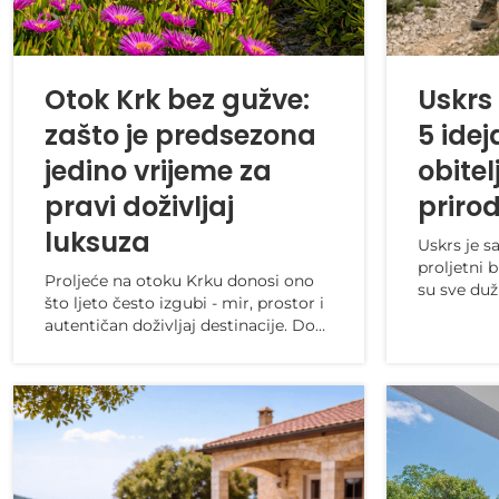
Otok Krk bez gužve:
Uskrs
zašto je predsezona
5 idej
jedino vrijeme za
obitel
pravi doživljaj
prirod
luksuza
Uskrs je s
proljetni 
Proljeće na otoku Krku donosi ono
su sve duži
što ljeto često izgubi - mir, prostor i
dalje zadr
autentičan doživljaj destinacije. Dok
ne...
se većina turista odlučuje za
vrhunac...