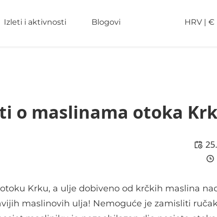
Izleti i aktivnosti
Blogovi
HRV
|
€
nati o maslinama otoka Krk
25
 otoku Krku, a ulje dobiveno od krčkih maslina na
avijih maslinovih ulja! Nemoguće je zamisliti ruča