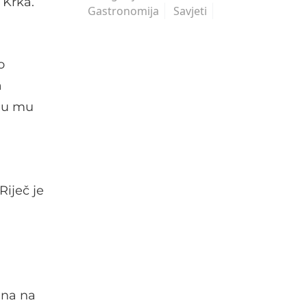
 Krka.
Gastronomija
Savjeti
o
a
oju mu
Riječ je
ina na