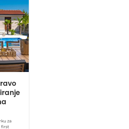
pravo
iranje
na
rku za
 first