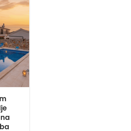
om
je
 na
oba