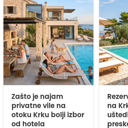
Zašto je najam
Rezerv
privatne vile na
na Krk
otoku Krku bolji izbor
uštedi
od hotela
presk