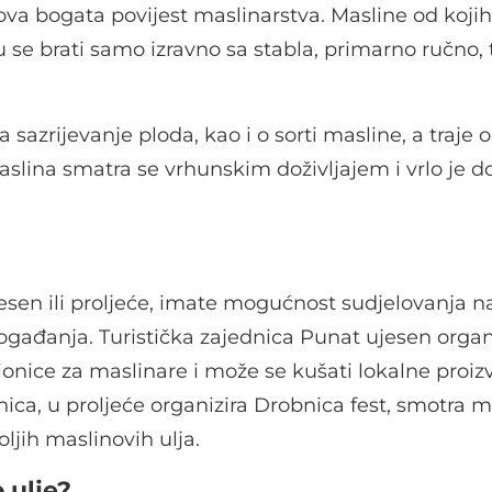
va bogata povijest maslinarstva. Masline od kojih
u se brati samo izravno sa stabla, primarno ručno,
azrijevanje ploda, kao i o sorti masline, a traje 
aslina smatra se vrhunskim doživljajem i vrlo je d
esen ili proljeće, imate mogućnost sudjelovanja n
gađanja. Turistička zajednica Punat ujesen organ
ionice za maslinare i može se kušati lokalne proi
ca, u proljeće organizira Drobnica fest, smotra m
boljih maslinovih ulja.
 ulje?