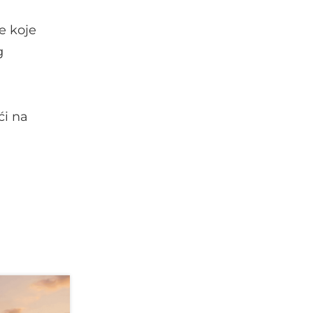
e koje
g
ći na