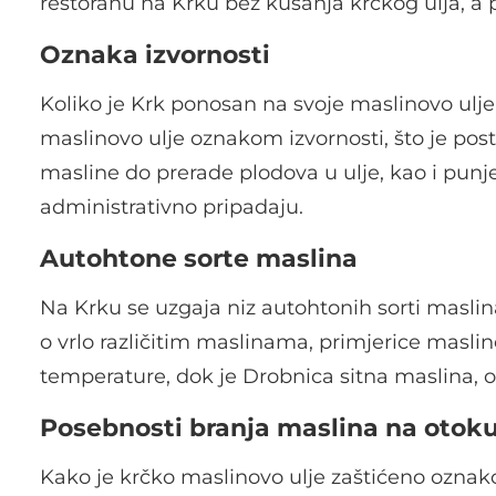
restoranu na Krku bez kušanja krčkog ulja, a 
Oznaka izvornosti
Koliko je Krk ponosan na svoje maslinovo ulje 
maslinovo ulje oznakom izvornosti, što je post
masline do prerade plodova u ulje, kao i punj
administrativno pripadaju.
Autohtone sorte maslina
Na Krku se uzgaja niz autohtonih sorti maslin
o vrlo različitim maslinama, primjerice masli
temperature, dok je Drobnica sitna maslina, os
Posebnosti branja maslina na otok
Kako je krčko maslinovo ulje zaštićeno oznak