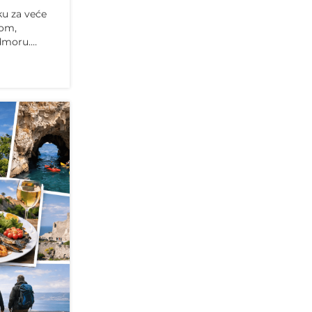
rku za veće
nom,
dmoru.
je koji