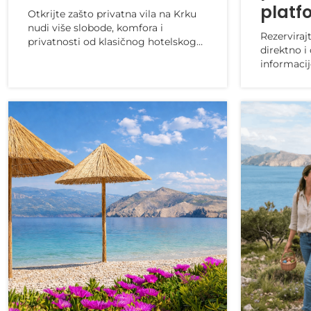
platf
Otkrijte zašto privatna vila na Krku
nudi više slobode, komfora i
Rezerviraj
privatnosti od klasičnog hotelskog
direktno i 
smještaja.
informacij
moguću u