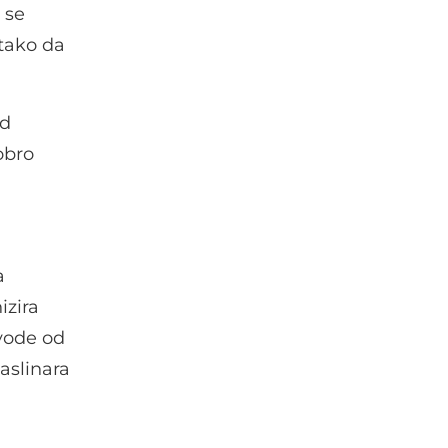
 se
 tako da
od
obro
a
izira
zvode od
aslinara