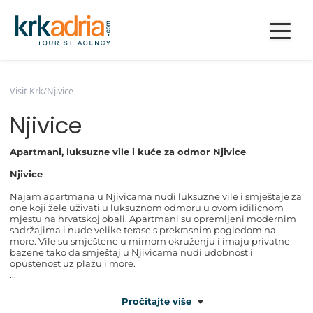
Visit Krk
/
Njivice
Njivice
Apartmani, luksuzne vile i kuće za odmor Njivice
Njivice
Najam apartmana u Njivicama nudi luksuzne vile i smještaje za
one koji žele uživati u luksuznom odmoru u ovom idiličnom
mjestu na hrvatskoj obali. Apartmani su opremljeni modernim
sadržajima i nude velike terase s prekrasnim pogledom na
more. Vile su smještene u mirnom okruženju i imaju privatne
bazene tako da smještaj u Njivicama nudi udobnost i
opuštenost uz plažu i more.
...
Pročitajte više