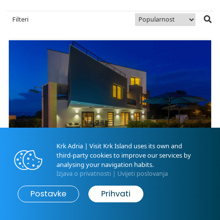
Filteri
Krk Adria | Visit Krk Island uses its own and
third-party cookies to improve our services by
analysing your navigation habits.
Izjava o privatnosti
|
Uvijeti poslovanja
Map
Pretraži
Luksuzni apartman NOA s
Postavke
Prihvati
bazenom i hidromasažnom
kadom