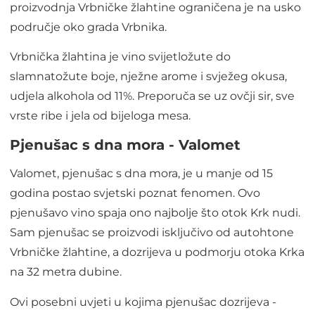
proizvodnja Vrbničke žlahtine ograničena je na usko
područje oko grada Vrbnika.
Vrbnička žlahtina je vino svijetložute do
slamnatožute boje, nježne arome i svježeg okusa,
udjela alkohola od 11%. Preporuča se uz ovčji sir, sve
vrste ribe i jela od bijeloga mesa.
Pjenušac s dna mora - Valomet
Valomet, pjenušac s dna mora, je u manje od 15
godina postao svjetski poznat fenomen. Ovo
pjenušavo vino spaja ono najbolje što otok Krk nudi.
Sam pjenušac se proizvodi isključivo od autohtone
Vrbničke žlahtine, a dozrijeva u podmorju otoka Krka
na 32 metra dubine.
Ovi posebni uvjeti u kojima pjenušac dozrijeva -