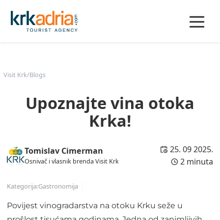
Visit Krk
/
Blogs
Upoznajte vina otoka
Krka!
25. 09 2025.
Tomislav Cimerman
2 minuta
Osnivač i vlasnik brenda Visit Krk
Kategorija:
Gastronomija
Povijest vinogradarstva na otoku Krku seže u
prošlost tisućama godinama. Jedna od zanimljivih