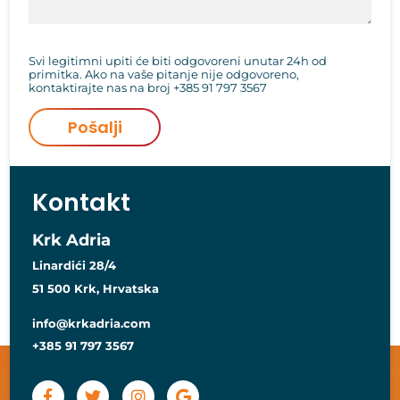
Svi legitimni upiti će biti odgovoreni unutar 24h od
primitka. Ako na vaše pitanje nije odgovoreno,
kontaktirajte nas na broj
+385 91 797 3567
Pošalji
Kontakt
Krk Adria
Linardići 28/4
51 500 Krk, Hrvatska
info@krkadria.com
+385 91 797 3567