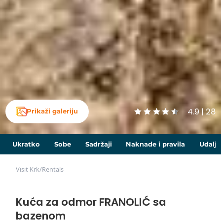
4.9 | 28
Prikaži galeriju
Ukratko
Sobe
Sadržaji
Naknade i pravila
Udalje
Visit Krk
/
Rentals
Kuća za odmor FRANOLIĆ sa
bazenom