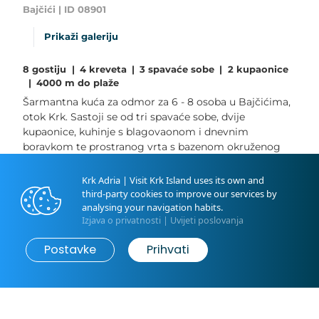
Bajčići | ID 08901
Prikaži galeriju
8 gostiju
|
4 kreveta
|
3 spavaće sobe
|
2 kupaonice
|
4000 m do plaže
Šarmantna kuća za odmor za 6 - 8 osoba u Bajčićima,
otok Krk. Sastoji se od tri spavaće sobe, dvije
kupaonice, kuhinje s blagovaonom i dnevnim
boravkom te prostranog vrta s bazenom okruženog
zelenilom i prirodom. WiFi, klima uređaj u svim
sobama, SAT-TV i parkirno mjesto su uključeni u cijenu
Krk Adria | Visit Krk Island uses its own and
najma. Kućni ljubimci su dobrodošli. Ova kuća je
third-party cookies to improve our services by
idealan izbor za obitelji s djecom ili parove koji žele
analysing your navigation habits.
Izjava o privatnosti
|
Uvijeti poslovanja
provesti...
Postavke
Prihvati
Pročitajte više
Rezerviraj
from
€183
/ night
Soba 3
Soba 2