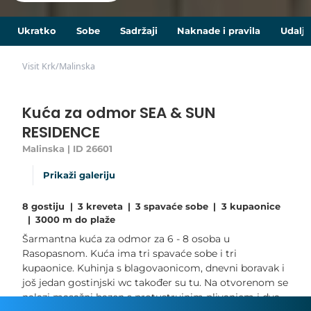
Ukratko
Sobe
Sadržaji
Naknade i pravila
Udalje
Visit Krk
/
Malinska
Kuća za odmor SEA & SUN
RESIDENCE
Malinska | ID 26601
Prikaži galeriju
8 gostiju
|
3 kreveta
|
3 spavaće sobe
|
3 kupaonice
|
3000 m do plaže
Šarmantna kuća za odmor za 6 - 8 osoba u
Rasopasnom. Kuća ima tri spavaće sobe i tri
kupaonice. Kuhinja s blagovaonicom, dnevni boravak i
još jedan gostinjski wc također su tu. Na otvorenom se
nalazi masažni bazen s protustrujnim plivanjem i dva