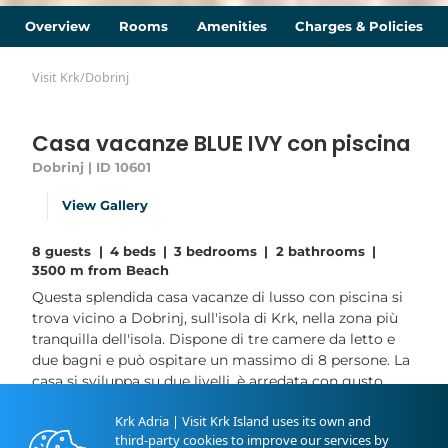
Overview
Rooms
Amenities
Charges & Policies
Visit Krk
/
Dobrinj
Casa vacanze BLUE IVY con piscina
Dobrinj | ID 10601
View Gallery
8 guests
|
4 beds
|
3 bedrooms
|
2 bathrooms
|
3500 m from Beach
Questa splendida casa vacanze di lusso con piscina si
trova vicino a Dobrinj, sull'isola di Krk, nella zona più
tranquilla dell'isola. Dispone di tre camere da letto e
due bagni e può ospitare un massimo di 8 persone. La
casa si sviluppa su due livelli, è arredata con gusto,
completamente attrezzata, climatizzata e ideale per
Krk Adria | Visit Krk Island uses its own and
una famiglia o un gruppo di amici. Wi-Fi gratuito. Gli
third-party cookies to improve our services by
animali domestici sono i...