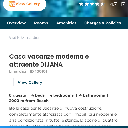
4.7 | 17
View Gallery
Overview
Rooms
Amenities
Charges & Policies
Visit Krk
/
Linardici
Casa vacanze moderna e
attraente DIJANA
Linardići | ID 100101
View Gallery
8 guests
|
4 beds
|
4 bedrooms
|
4 bathrooms
|
2000 m from Beach
Bella casa per le vacanze di nuova costruzione,
completamente attrezzata con i mobili più moderni e
aria condizionata in tutte le stanze. Dispone di quattro
camere da letto, quattro bagni, soggiorno e cucina,