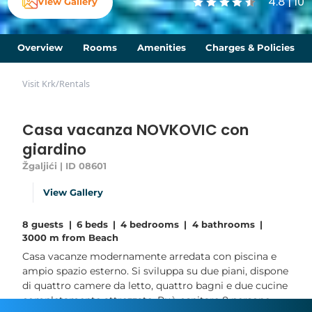
4.8 | 10
View Gallery
Overview
Rooms
Amenities
Charges & Policies
Visit Krk
/
Rentals
Casa vacanza NOVKOVIC con
giardino
Žgaljići | ID 08601
View Gallery
8 guests
|
6 beds
|
4 bedrooms
|
4 bathrooms
|
3000 m from Beach
Casa vacanze modernamente arredata con piscina e
ampio spazio esterno. Si sviluppa su due piani, dispone
di quattro camere da letto, quattro bagni e due cucine
completamente attrezzate. Può ospitare 8 persone.