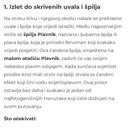
1. Izlet do skrivenih uvala i špilja
Na otoku Krku i njegovoj okolici nalaze se prekrasne
uvale i špilje koje vrijedi istražiti. Među najpoznatijim
ističe se
špilja Plavnik
, nazvana i ljubavna špilja ili
plava špilja, koja je prirodni fenomen koji svakako
vrijedi posjetiti. Ova čarobna špilja, smještena na
malom otočiću Plavnik
, zadivit će vas svojim
nebesko plavim odsjajem. Kada sunčeva svjetlost
prodire kroz mali otvor na špilji, stvara se čarobni
efekt koji čini vodu svijetloplavom. Ovaj prizor
ostavlja bez daha i svakako je jedan od
najfotogeničnijih trenutaka koji ćete doživjeti na
svom putovanju.
Što očekivati: