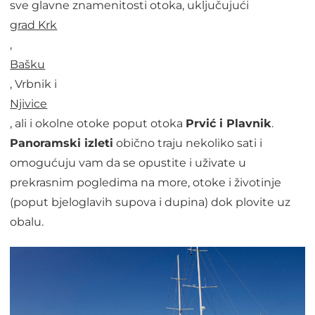
sve glavne znamenitosti otoka, uključujući
grad Krk
,
Bašku
, Vrbnik i
Njivice
, ali i okolne otoke poput otoka
Prvić i Plavnik
.
Panoramski izleti
obično traju nekoliko sati i
omogućuju vam da se opustite i uživate u
prekrasnim pogledima na more, otoke i životinje
(poput bjeloglavih supova i dupina) dok plovite uz
obalu.