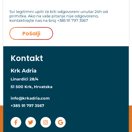
Svi legitimni upiti će biti odgovoreni unutar 24h od
primitka. Ako na vaše pitanje nije odgovoreno,
kontaktirajte nas na broj
+385 91 797 3567
Pošalji
Kontakt
Krk Adria
Linardići 28/4
51 500 Krk, Hrvatska
info@krkadria.com
+385 91 797 3567