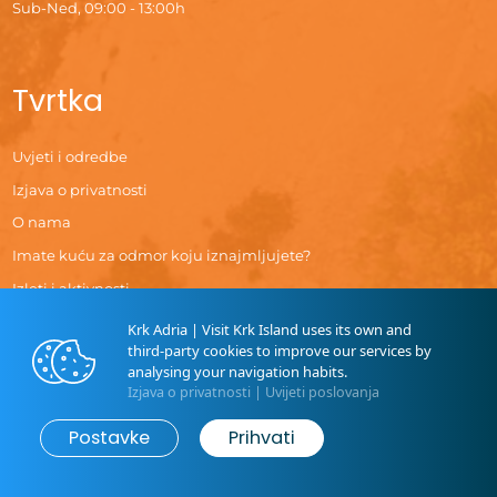
Sub-Ned, 09:00 - 13:00h
Tvrtka
Uvjeti i odredbe
Izjava o privatnosti
O nama
Imate kuću za odmor koju iznajmljujete?
Izleti i aktivnosti
Jeste li skenirali našu vizitku?
Krk Adria | Visit Krk Island uses its own and
third-party cookies to improve our services by
analysing your navigation habits.
Izjava o privatnosti
|
Uvijeti poslovanja
Informacije o putovanju
Postavke
Prihvati
Odredišta
Lokalna vremenska prognoza