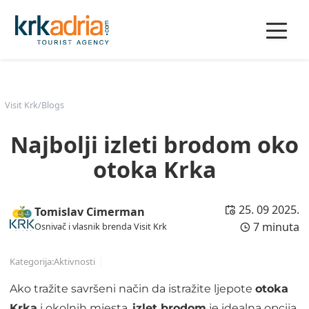
Visit Krk
/
Blogs
Najbolji izleti brodom oko
otoka Krka
25. 09 2025.
Tomislav Cimerman
7 minuta
Osnivač i vlasnik brenda Visit Krk
Kategorija:
Aktivnosti
Ako tražite savršeni način da istražite ljepote
otoka
Krka
i okolnih mjesta,
izlet brodom
je idealna opcija.