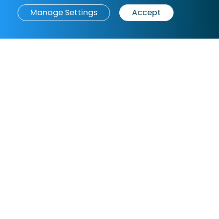
Read More
Manage Settings
Accept
Book now
from
€521
/ night
Livingroom: 1
1 x Sofa/Convertible - double
Bedroom: 1
1 x Double
Bedroom: 2
1 x Double
Bedroom: 3