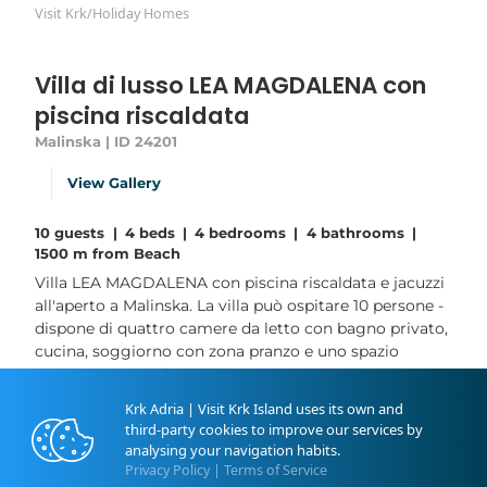
Visit Krk
/
Holiday Homes
Villa di lusso LEA MAGDALENA con
piscina riscaldata
Malinska | ID 24201
View Gallery
10 guests
|
4 beds
|
4 bedrooms
|
4 bathrooms
|
1500 m from Beach
Villa LEA MAGDALENA con piscina riscaldata e jacuzzi
all'aperto a Malinska. La villa può ospitare 10 persone -
dispone di quattro camere da letto con bagno privato,
cucina, soggiorno con zona pranzo e uno spazio
esterno con ampio terrazzo.
Questa villa lussuosamente arredata è
Krk Adria | Visit Krk Island uses its own and
completamente attrezzata e situata vicino alle
third-party cookies to improve our services by
spiagge e alla città di Malinska, il che la rende la scelta
analysing your navigation habits.
perfetta per una vacanza estiva a Krk....
Privacy Policy
|
Terms of Service