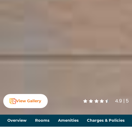
4.9 | 5
View Gallery
Overview
Rooms
Amenities
Charges & Policies